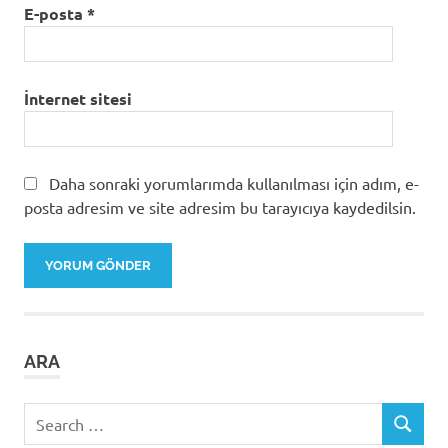
E-posta
*
İnternet sitesi
Daha sonraki yorumlarımda kullanılması için adım, e-
posta adresim ve site adresim bu tarayıcıya kaydedilsin.
ARA
Search
SEARCH
for: