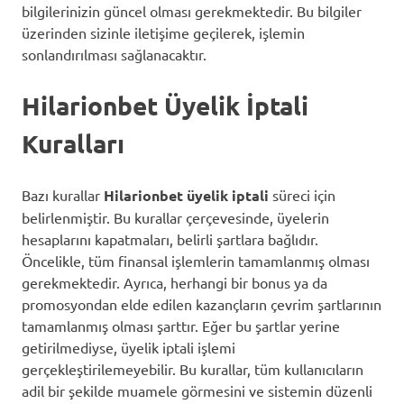
bilgilerinizin güncel olması gerekmektedir. Bu bilgiler
üzerinden sizinle iletişime geçilerek, işlemin
sonlandırılması sağlanacaktır.
Hilarionbet Üyelik İptali
Kuralları
Bazı kurallar
Hilarionbet üyelik iptali
süreci için
belirlenmiştir. Bu kurallar çerçevesinde, üyelerin
hesaplarını kapatmaları, belirli şartlara bağlıdır.
Öncelikle, tüm finansal işlemlerin tamamlanmış olması
gerekmektedir. Ayrıca, herhangi bir bonus ya da
promosyondan elde edilen kazançların çevrim şartlarının
tamamlanmış olması şarttır. Eğer bu şartlar yerine
getirilmediyse, üyelik iptali işlemi
gerçekleştirilemeyebilir. Bu kurallar, tüm kullanıcıların
adil bir şekilde muamele görmesini ve sistemin düzenli