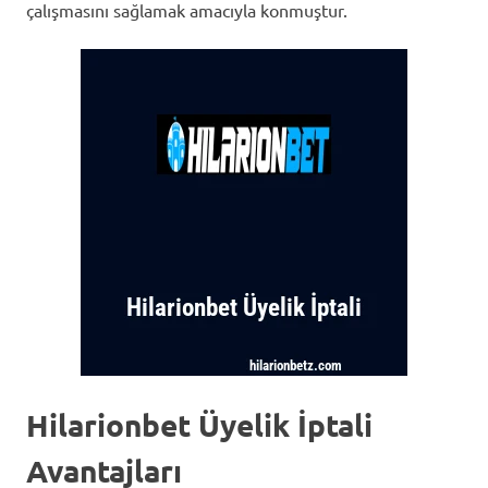
çalışmasını sağlamak amacıyla konmuştur.
Hilarionbet Üyelik İptali
Avantajları