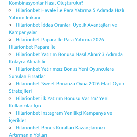
Kombinasyonlar Nasıl Oluşturulur?
Hilarionbet Havale İle Para Yatırma 5 Adımda Hızlı
Yatırım İmkanı
Hilarionbet İddaa Oranları Üyelik Avantajları ve
Kampanyalar
Hilarionbet Papara İle Para Yatırma 2026
Hilarionbet Papara İle
Hilarionbet Yatırım Bonusu Nasıl Alınır? 3 Adımda
Kolayca Alınabilir
Hilarionbet Yatırımsız Bonus Yeni Oyunculara
Sunulan Fırsatlar
Hilarionbet Sweet Bonanza Oyna 2026 Mart Oyun
Stratejileri
Hilarionbet İlk Yatırım Bonusu Var Mı? Yeni
Kullanıcılar İçin
Hilarionbet Instagram Yenilikçi Kampanya ve
İçerikler
Hilarionbet Bonus Kuralları Kazançlarınızı
Artırmanın Yolları