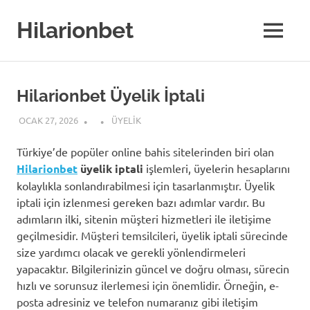
Skip
to
Hilarionbet
MENU
content
Hilarionbet Üyelik İptali
OCAK 27, 2026
ÜYELIK
Türkiye’de popüler online bahis sitelerinden biri olan
Hilarionbet
üyelik iptali
işlemleri, üyelerin hesaplarını
kolaylıkla sonlandırabilmesi için tasarlanmıştır. Üyelik
iptali için izlenmesi gereken bazı adımlar vardır. Bu
adımların ilki, sitenin müşteri hizmetleri ile iletişime
geçilmesidir. Müşteri temsilcileri, üyelik iptali sürecinde
size yardımcı olacak ve gerekli yönlendirmeleri
yapacaktır. Bilgilerinizin güncel ve doğru olması, sürecin
hızlı ve sorunsuz ilerlemesi için önemlidir. Örneğin, e-
posta adresiniz ve telefon numaranız gibi iletişim