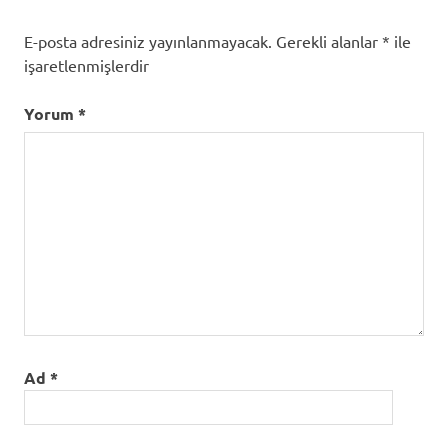
E-posta adresiniz yayınlanmayacak.
Gerekli alanlar
*
ile
işaretlenmişlerdir
Yorum
*
Ad
*