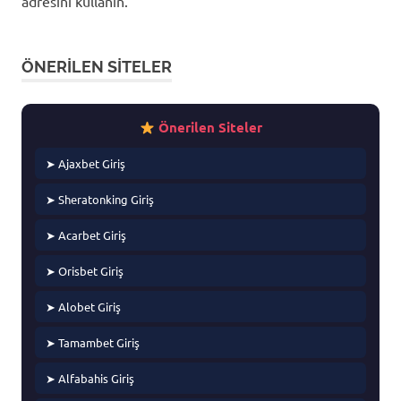
adresini kullanın.
ÖNERILEN SITELER
Önerilen Siteler
➤ Ajaxbet Giriş
➤ Sheratonking Giriş
➤ Acarbet Giriş
➤ Orisbet Giriş
➤ Alobet Giriş
➤ Tamambet Giriş
➤ Alfabahis Giriş