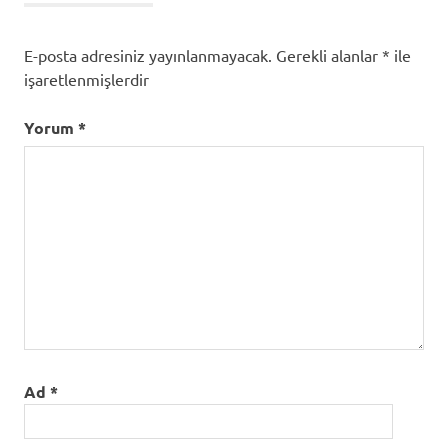
Süreleri
E-posta adresiniz yayınlanmayacak.
Gerekli alanlar
*
ile
işaretlenmişlerdir
Yorum
*
Ad
*