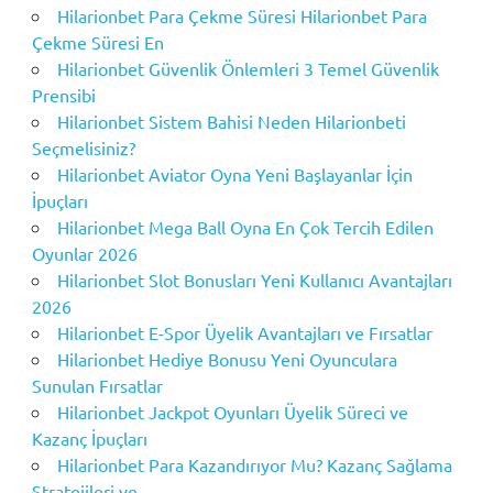
Hilarionbet Para Çekme Süresi Hilarionbet Para
Çekme Süresi En
Hilarionbet Güvenlik Önlemleri 3 Temel Güvenlik
Prensibi
Hilarionbet Sistem Bahisi Neden Hilarionbeti
Seçmelisiniz?
Hilarionbet Aviator Oyna Yeni Başlayanlar İçin
İpuçları
Hilarionbet Mega Ball Oyna En Çok Tercih Edilen
Oyunlar 2026
Hilarionbet Slot Bonusları Yeni Kullanıcı Avantajları
2026
Hilarionbet E-Spor Üyelik Avantajları ve Fırsatlar
Hilarionbet Hediye Bonusu Yeni Oyunculara
Sunulan Fırsatlar
Hilarionbet Jackpot Oyunları Üyelik Süreci ve
Kazanç İpuçları
Hilarionbet Para Kazandırıyor Mu? Kazanç Sağlama
Stratejileri ve