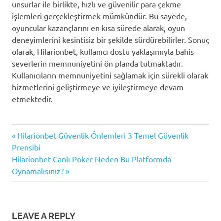
unsurlar ile birlikte, hızlı ve güvenilir para çekme
işlemleri gerçekleştirmek mümkündür. Bu sayede,
oyuncular kazançlarını en kısa sürede alarak, oyun
deneyimlerini kesintisiz bir şekilde sürdürebilirler. Sonuç
olarak, Hilarionbet, kullanıcı dostu yaklaşımıyla bahis
severlerin memnuniyetini ön planda tutmaktadır.
Kullanıcıların memnuniyetini sağlamak için sürekli olarak
hizmetlerini geliştirmeye ve iyileştirmeye devam
etmektedir.
Çevrimiçi
Previous
Yazı
Hilarionbet Güvenlik Önlemleri 3 Temel Güvenlik
Bahis
Post:
Prensibi
Yöntemleri
gezinmesi
Next
Hilarionbet Canlı Poker Neden Bu Platformda
Hilarionbet
Post:
Oynamalısınız?
Para
Çekme
Para
Çekme
LEAVE A REPLY