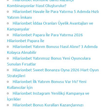
Kombinasyonlar Nasıl Oluşturulur?
Hilarionbet Havale İle Para Yatırma 5 Adımda Hızlı
Yatırım İmkanı
Hilarionbet İddaa Oranları Üyelik Avantajları ve
Kampanyalar
Hilarionbet Papara İle Para Yatırma 2026
Hilarionbet Papara İle
Hilarionbet Yatırım Bonusu Nasıl Alınır? 3 Adımda
Kolayca Alınabilir
Hilarionbet Yatırımsız Bonus Yeni Oyunculara
Sunulan Fırsatlar
Hilarionbet Sweet Bonanza Oyna 2026 Mart Oyun
Stratejileri
Hilarionbet İlk Yatırım Bonusu Var Mı? Yeni
Kullanıcılar İçin
Hilarionbet Instagram Yenilikçi Kampanya ve
İçerikler
Hilarionbet Bonus Kuralları Kazançlarınızı