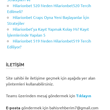
Hilarionbet 520 Neden Hilarionbet520 Tercih
Edilmeli?
Hilarionbet Craps Oyna Yeni Başlayanlar İçin
Stratejiler
Hilarionbet’ya Kayıt Yapmak Kolay Mı? Kayıt
İşlemlerinde Yapılan 5
Hilarionbet 519 Neden Hilarionbet519 Tercih
Ediliyor?
İLETIŞIM
Site sahibi ile iletişime geçmek için aşağıda yer alan
yöntemleri kullanabilirsiniz.
Teams üzerinden mesaj göndermek için
Tıklayın
E-posta
göndermek için
bahisrehberim7@gmail.com