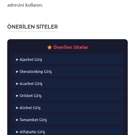
adresini kullanın.
ÖNERILEN SITELER
Önerilen Siteler
➤ Ajaxbet Giriş
➤ Sheratonking Giriş
➤ Acarbet Giriş
➤ Orisbet Giriş
➤ Alobet Giriş
➤ Tamambet Giriş
➤ Alfabahis Giriş