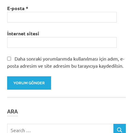
E-posta
*
İnternet sitesi
Daha sonraki yorumlarımda kullanılması için adım, e-
posta adresim ve site adresim bu tarayıcıya kaydedilsin.
ARA
Search
SEARCH