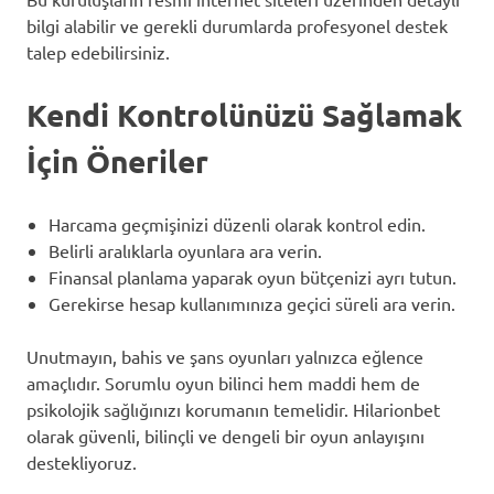
bilgi alabilir ve gerekli durumlarda profesyonel destek
talep edebilirsiniz.
Kendi Kontrolünüzü Sağlamak
İçin Öneriler
Harcama geçmişinizi düzenli olarak kontrol edin.
Belirli aralıklarla oyunlara ara verin.
Finansal planlama yaparak oyun bütçenizi ayrı tutun.
Gerekirse hesap kullanımınıza geçici süreli ara verin.
Unutmayın, bahis ve şans oyunları yalnızca eğlence
amaçlıdır. Sorumlu oyun bilinci hem maddi hem de
psikolojik sağlığınızı korumanın temelidir. Hilarionbet
olarak güvenli, bilinçli ve dengeli bir oyun anlayışını
destekliyoruz.