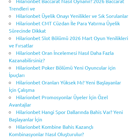
Hilarionbet Baccarat Nasıl Oynanır? 2026 Baccarat
Trendleri ve
Hilarionbet Üyelik Onayı Yenilikler ve Sık Sorulanlar
Hilarionbet CMT Cüzdan İle Para Yatırma Üyelik
Sürecinde Dikkat
Hilarionbet Slot Bölümü 2026 Mart Oyun Yenilikleri
ve Fırsatlar
Hilarionbet Oran İncelemesi Nasıl Daha Fazla
Kazanabilirsiniz?
Hilarionbet Poker Bölümü Yeni Oyuncular için
İpuçları
Hilarionbet Oranları Yüksek Mı? Yeni Başlayanlar
İçin Çalışma
Hilarionbet Promosyonlar Üyeler İçin Özel
Avantajlar
Hilarionbet Hangi Spor Dallarında Bahis Var? Yeni
Başlayanlar İçin
Hilarionbet Kombine Bahis Kazançlı
Kombinasyonlar Nasıl Oluşturulur?