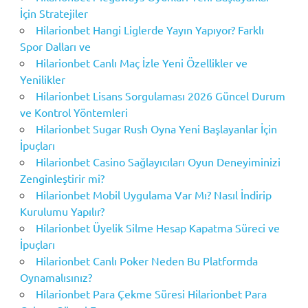
İçin Stratejiler
Hilarionbet Hangi Liglerde Yayın Yapıyor? Farklı
Spor Dalları ve
Hilarionbet Canlı Maç İzle Yeni Özellikler ve
Yenilikler
Hilarionbet Lisans Sorgulaması 2026 Güncel Durum
ve Kontrol Yöntemleri
Hilarionbet Sugar Rush Oyna Yeni Başlayanlar İçin
İpuçları
Hilarionbet Casino Sağlayıcıları Oyun Deneyiminizi
Zenginleştirir mi?
Hilarionbet Mobil Uygulama Var Mı? Nasıl İndirip
Kurulumu Yapılır?
Hilarionbet Üyelik Silme Hesap Kapatma Süreci ve
İpuçları
Hilarionbet Canlı Poker Neden Bu Platformda
Oynamalısınız?
Hilarionbet Para Çekme Süresi Hilarionbet Para