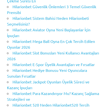
Çekme Süresi En
Hilarionbet Güvenlik Önlemleri 3 Temel Güvenlik
Prensibi
Hilarionbet Sistem Bahisi Neden Hilarionbeti
Seçmelisiniz?
Hilarionbet Aviator Oyna Yeni Başlayanlar İçin
İpuçları
Hilarionbet Mega Ball Oyna En Çok Tercih Edilen
Oyunlar 2026
Hilarionbet Slot Bonusları Yeni Kullanıcı Avantajları
2026
Hilarionbet E-Spor Üyelik Avantajları ve Fırsatlar
Hilarionbet Hediye Bonusu Yeni Oyunculara
Sunulan Fırsatlar
Hilarionbet Jackpot Oyunları Üyelik Süreci ve
Kazanç İpuçları
Hilarionbet Para Kazandırıyor Mu? Kazanç Sağlama
Stratejileri ve
Hilarionbet 520 Neden Hilarionbet520 Tercih