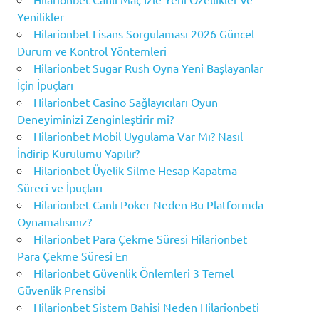
Yenilikler
Hilarionbet Lisans Sorgulaması 2026 Güncel
Durum ve Kontrol Yöntemleri
Hilarionbet Sugar Rush Oyna Yeni Başlayanlar
İçin İpuçları
Hilarionbet Casino Sağlayıcıları Oyun
Deneyiminizi Zenginleştirir mi?
Hilarionbet Mobil Uygulama Var Mı? Nasıl
İndirip Kurulumu Yapılır?
Hilarionbet Üyelik Silme Hesap Kapatma
Süreci ve İpuçları
Hilarionbet Canlı Poker Neden Bu Platformda
Oynamalısınız?
Hilarionbet Para Çekme Süresi Hilarionbet
Para Çekme Süresi En
Hilarionbet Güvenlik Önlemleri 3 Temel
Güvenlik Prensibi
Hilarionbet Sistem Bahisi Neden Hilarionbeti