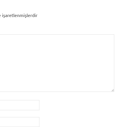
e işaretlenmişlerdir