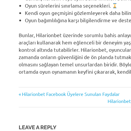
Oyun sürelerini sınırlama seçenekleri.
Kendi oyun geçmişini gözlemleyerek daha bilinçl
Oyun bağımlılığına karşı bilgilendirme ve dest
Bunlar, Hilarionbet üzerinde sorumlu bahis anlayış
araçları kullanarak hem eğlenceli bir deneyim yaş
kontrol altında tutabilirler. Hilarionbet, oyuncula
zamanda onların güvenliğini de ön planda tutmakt
olmasını sağlayan temel unsurlardan biridir. Böyl
ortamda oyun oynamanın keyfini çıkararak, kendil
Bahis
Previous
Yazı
Hilarionbet Facebook Üyelere Sunulan Faydalar
Kontrolü
Post:
Next
Hilarionbet
gezinmesi
Güvenli
Post:
Oyun
Sorumlu
Bahis
LEAVE A REPLY