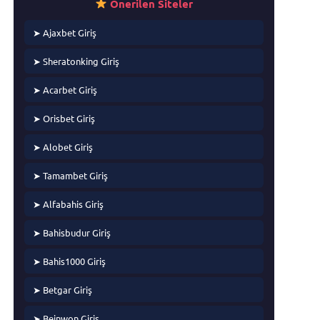
Önerilen Siteler
➤ Ajaxbet Giriş
➤ Sheratonking Giriş
➤ Acarbet Giriş
➤ Orisbet Giriş
➤ Alobet Giriş
➤ Tamambet Giriş
➤ Alfabahis Giriş
➤ Bahisbudur Giriş
➤ Bahis1000 Giriş
➤ Betgar Giriş
➤ Beinwon Giriş