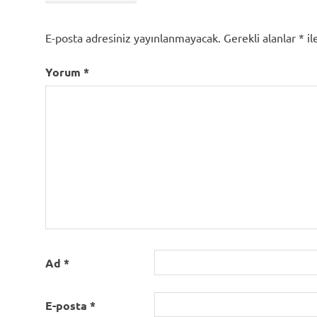
E-posta adresiniz yayınlanmayacak.
Gerekli alanlar
*
il
Yorum
*
Ad
*
E-posta
*