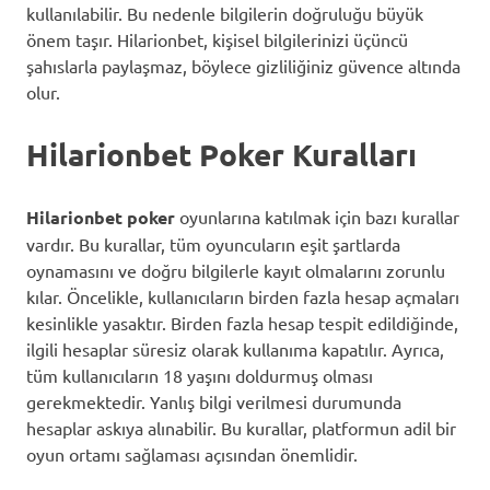
kullanılabilir. Bu nedenle bilgilerin doğruluğu büyük
önem taşır. Hilarionbet, kişisel bilgilerinizi üçüncü
şahıslarla paylaşmaz, böylece gizliliğiniz güvence altında
olur.
Hilarionbet Poker Kuralları
Hilarionbet poker
oyunlarına katılmak için bazı kurallar
vardır. Bu kurallar, tüm oyuncuların eşit şartlarda
oynamasını ve doğru bilgilerle kayıt olmalarını zorunlu
kılar. Öncelikle, kullanıcıların birden fazla hesap açmaları
kesinlikle yasaktır. Birden fazla hesap tespit edildiğinde,
ilgili hesaplar süresiz olarak kullanıma kapatılır. Ayrıca,
tüm kullanıcıların 18 yaşını doldurmuş olması
gerekmektedir. Yanlış bilgi verilmesi durumunda
hesaplar askıya alınabilir. Bu kurallar, platformun adil bir
oyun ortamı sağlaması açısından önemlidir.