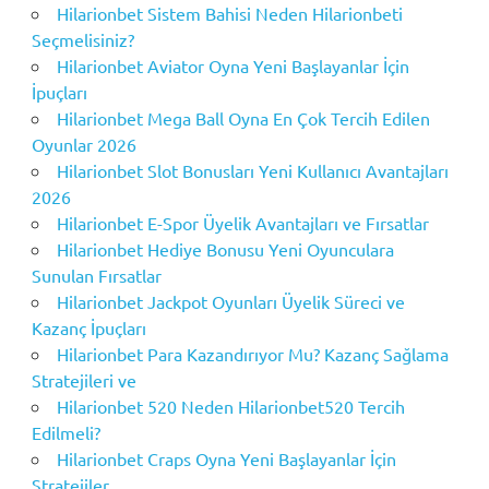
Hilarionbet Sistem Bahisi Neden Hilarionbeti
Seçmelisiniz?
Hilarionbet Aviator Oyna Yeni Başlayanlar İçin
İpuçları
Hilarionbet Mega Ball Oyna En Çok Tercih Edilen
Oyunlar 2026
Hilarionbet Slot Bonusları Yeni Kullanıcı Avantajları
2026
Hilarionbet E-Spor Üyelik Avantajları ve Fırsatlar
Hilarionbet Hediye Bonusu Yeni Oyunculara
Sunulan Fırsatlar
Hilarionbet Jackpot Oyunları Üyelik Süreci ve
Kazanç İpuçları
Hilarionbet Para Kazandırıyor Mu? Kazanç Sağlama
Stratejileri ve
Hilarionbet 520 Neden Hilarionbet520 Tercih
Edilmeli?
Hilarionbet Craps Oyna Yeni Başlayanlar İçin
Stratejiler