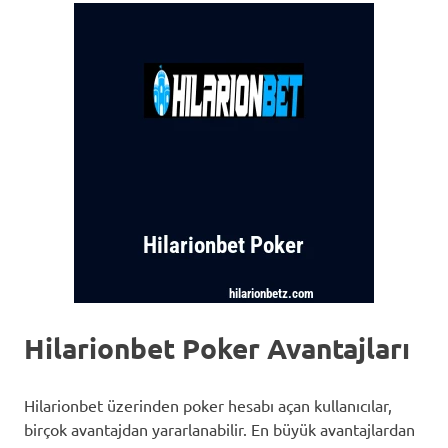
Hilarionbet Poker Avantajları
Hilarionbet üzerinden poker hesabı açan kullanıcılar,
birçok avantajdan yararlanabilir. En büyük avantajlardan