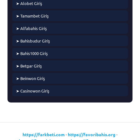
➤ Alobet Giriş
➤ Tamambet Giriş
➤ Alfabahis Giriş
➤ Bahisbudur Giriş
➤ Bahis1000 Giriş
➤ Betgar Giriş
➤ Beinwon Giriş
➤ Casinowon Giriş
https://farkbeti.com
-
https://favoribahis.org
-