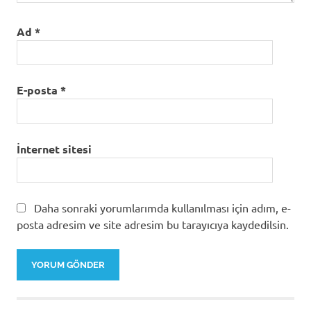
Ad
*
E-posta
*
İnternet sitesi
Daha sonraki yorumlarımda kullanılması için adım, e-
posta adresim ve site adresim bu tarayıcıya kaydedilsin.