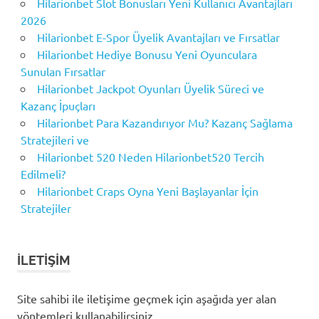
Hilarionbet Slot Bonusları Yeni Kullanıcı Avantajları
2026
Hilarionbet E-Spor Üyelik Avantajları ve Fırsatlar
Hilarionbet Hediye Bonusu Yeni Oyunculara
Sunulan Fırsatlar
Hilarionbet Jackpot Oyunları Üyelik Süreci ve
Kazanç İpuçları
Hilarionbet Para Kazandırıyor Mu? Kazanç Sağlama
Stratejileri ve
Hilarionbet 520 Neden Hilarionbet520 Tercih
Edilmeli?
Hilarionbet Craps Oyna Yeni Başlayanlar İçin
Stratejiler
İLETIŞIM
Site sahibi ile iletişime geçmek için aşağıda yer alan
yöntemleri kullanabilirsiniz.