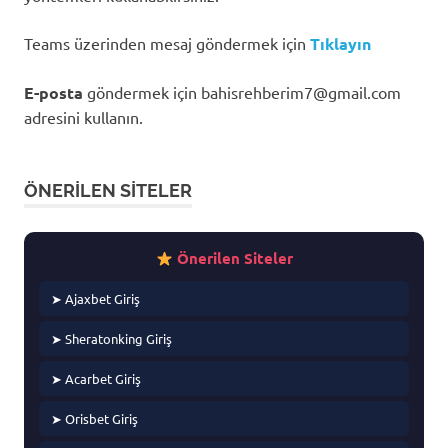
Teams üzerinden mesaj göndermek için
Tıklayın
E-posta
göndermek için
bahisrehberim7@gmail.com
adresini kullanın.
ÖNERILEN SITELER
Önerilen Siteler
➤ Ajaxbet Giriş
➤ Sheratonking Giriş
➤ Acarbet Giriş
➤ Orisbet Giriş