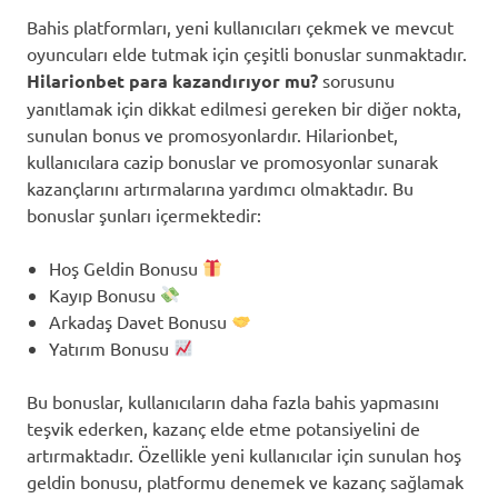
Bahis platformları, yeni kullanıcıları çekmek ve mevcut
oyuncuları elde tutmak için çeşitli bonuslar sunmaktadır.
Hilarionbet para kazandırıyor mu?
sorusunu
yanıtlamak için dikkat edilmesi gereken bir diğer nokta,
sunulan bonus ve promosyonlardır. Hilarionbet,
kullanıcılara cazip bonuslar ve promosyonlar sunarak
kazançlarını artırmalarına yardımcı olmaktadır. Bu
bonuslar şunları içermektedir:
Hoş Geldin Bonusu
Kayıp Bonusu
Arkadaş Davet Bonusu
Yatırım Bonusu
Bu bonuslar, kullanıcıların daha fazla bahis yapmasını
teşvik ederken, kazanç elde etme potansiyelini de
artırmaktadır. Özellikle yeni kullanıcılar için sunulan hoş
geldin bonusu, platformu denemek ve kazanç sağlamak