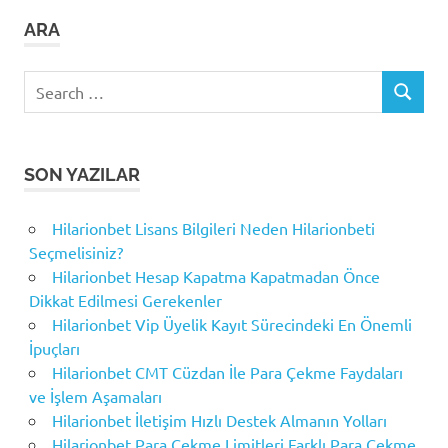
ARA
Search
SEARCH
for:
SON YAZILAR
Hilarionbet Lisans Bilgileri Neden Hilarionbeti
Seçmelisiniz?
Hilarionbet Hesap Kapatma Kapatmadan Önce
Dikkat Edilmesi Gerekenler
Hilarionbet Vip Üyelik Kayıt Sürecindeki En Önemli
İpuçları
Hilarionbet CMT Cüzdan İle Para Çekme Faydaları
ve İşlem Aşamaları
Hilarionbet İletişim Hızlı Destek Almanın Yolları
Hilarionbet Para Çekme Limitleri Farklı Para Çekme