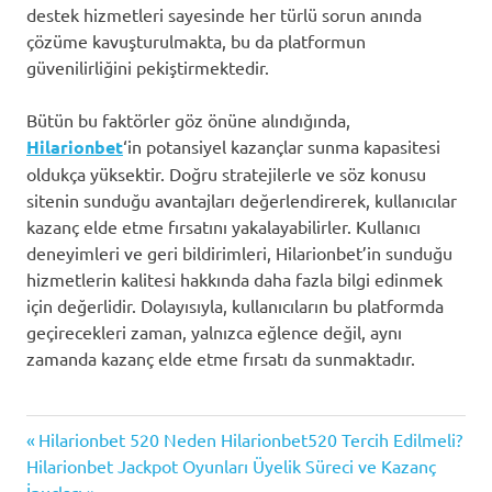
destek hizmetleri sayesinde her türlü sorun anında
çözüme kavuşturulmakta, bu da platformun
güvenilirliğini pekiştirmektedir.
Bütün bu faktörler göz önüne alındığında,
Hilarionbet
‘in potansiyel kazançlar sunma kapasitesi
oldukça yüksektir. Doğru stratejilerle ve söz konusu
sitenin sunduğu avantajları değerlendirerek, kullanıcılar
kazanç elde etme fırsatını yakalayabilirler. Kullanıcı
deneyimleri ve geri bildirimleri, Hilarionbet’in sunduğu
hizmetlerin kalitesi hakkında daha fazla bilgi edinmek
için değerlidir. Dolayısıyla, kullanıcıların bu platformda
geçirecekleri zaman, yalnızca eğlence değil, aynı
zamanda kazanç elde etme fırsatı da sunmaktadır.
Bahis
Previous
Yazı
Hilarionbet 520 Neden Hilarionbet520 Tercih Edilmeli?
Kazançları
Next
Post:
Hilarionbet Jackpot Oyunları Üyelik Süreci ve Kazanç
Hilarionbet
Post: