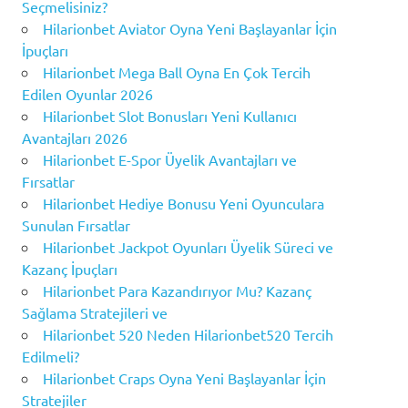
Seçmelisiniz?
Hilarionbet Aviator Oyna Yeni Başlayanlar İçin
İpuçları
Hilarionbet Mega Ball Oyna En Çok Tercih
Edilen Oyunlar 2026
Hilarionbet Slot Bonusları Yeni Kullanıcı
Avantajları 2026
Hilarionbet E-Spor Üyelik Avantajları ve
Fırsatlar
Hilarionbet Hediye Bonusu Yeni Oyunculara
Sunulan Fırsatlar
Hilarionbet Jackpot Oyunları Üyelik Süreci ve
Kazanç İpuçları
Hilarionbet Para Kazandırıyor Mu? Kazanç
Sağlama Stratejileri ve
Hilarionbet 520 Neden Hilarionbet520 Tercih
Edilmeli?
Hilarionbet Craps Oyna Yeni Başlayanlar İçin
Stratejiler