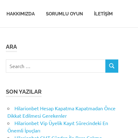
HAKKIMIZDA
SORUMLU OYUN
İLETIŞIM
ARA
Search
SEARCH
for:
SON YAZILAR
Hilarionbet Hesap Kapatma Kapatmadan Önce
Dikkat Edilmesi Gerekenler
Hilarionbet Vip Üyelik Kayıt Sürecindeki En
Önemli İpuçları
Hilarionbet CMT Cüzdan İle Para Çekme