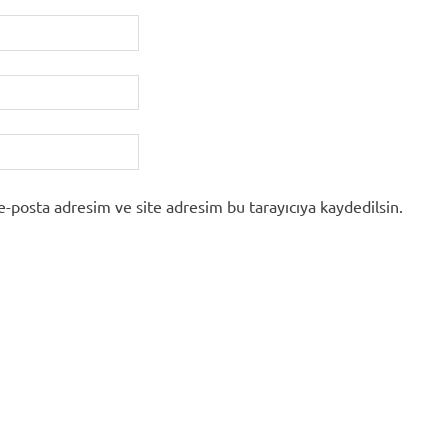
e-posta adresim ve site adresim bu tarayıcıya kaydedilsin.