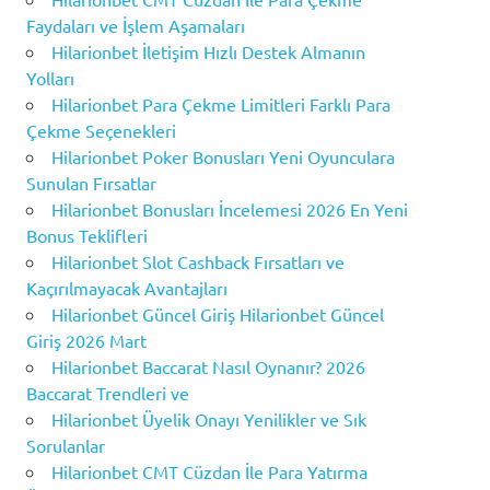
Faydaları ve İşlem Aşamaları
Hilarionbet İletişim Hızlı Destek Almanın
Yolları
Hilarionbet Para Çekme Limitleri Farklı Para
Çekme Seçenekleri
Hilarionbet Poker Bonusları Yeni Oyunculara
Sunulan Fırsatlar
Hilarionbet Bonusları İncelemesi 2026 En Yeni
Bonus Teklifleri
Hilarionbet Slot Cashback Fırsatları ve
Kaçırılmayacak Avantajları
Hilarionbet Güncel Giriş Hilarionbet Güncel
Giriş 2026 Mart
Hilarionbet Baccarat Nasıl Oynanır? 2026
Baccarat Trendleri ve
Hilarionbet Üyelik Onayı Yenilikler ve Sık
Sorulanlar
Hilarionbet CMT Cüzdan İle Para Yatırma