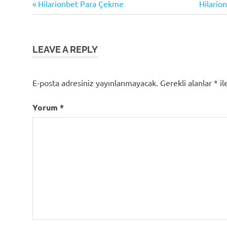
Previous
Next
Yazı
Hilarionbet Para Çekme
Hilarion
Post:
Post:
gezinmesi
LEAVE A REPLY
E-posta adresiniz yayınlanmayacak.
Gerekli alanlar
*
il
Yorum
*