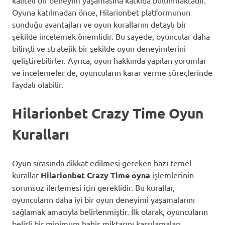
Oyuna katılmadan önce, Hilarionbet platformunun
sunduğu avantajları ve oyun kurallarını detaylı bir
şekilde incelemek önemlidir. Bu sayede, oyuncular daha
bilinçli ve stratejik bir şekilde oyun deneyimlerini
geliştirebilirler. Ayrıca, oyun hakkında yapılan yorumlar
ve incelemeler de, oyuncuların karar verme süreçlerinde
faydalı olabilir.
Hilarionbet Crazy Time Oyun
Kuralları
Oyun sırasında dikkat edilmesi gereken bazı temel
kurallar
Hilarionbet Crazy Time oyna
işlemlerinin
sorunsuz ilerlemesi için gereklidir. Bu kurallar,
oyuncuların daha iyi bir oyun deneyimi yaşamalarını
sağlamak amacıyla belirlenmiştir. İlk olarak, oyuncuların
belirli bir minimum bahis miktarını karşılamaları