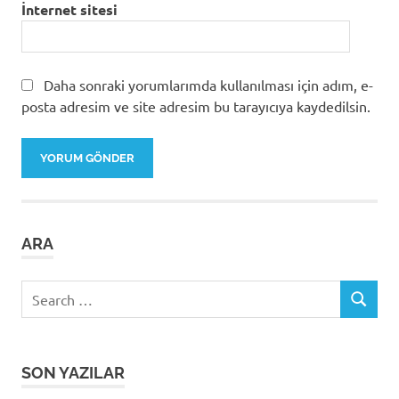
İnternet sitesi
Daha sonraki yorumlarımda kullanılması için adım, e-
posta adresim ve site adresim bu tarayıcıya kaydedilsin.
ARA
Search
SEARCH
for:
SON YAZILAR