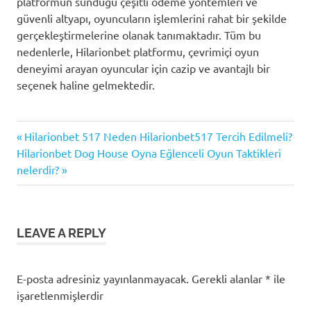
platformun sunduğu çeşitli ödeme yöntemleri ve
güvenli altyapı, oyuncuların işlemlerini rahat bir şekilde
gerçekleştirmelerine olanak tanımaktadır. Tüm bu
nedenlerle, Hilarionbet platformu, çevrimiçi oyun
deneyimi arayan oyuncular için cazip ve avantajlı bir
seçenek haline gelmektedir.
Çevrimiçi
Previous
Yazı
Hilarionbet 517 Neden Hilarionbet517 Tercih Edilmeli?
Oyun
Next
Post:
Hilarionbet Dog House Oyna Eğlenceli Oyun Taktikleri
Stratejileri
gezinmesi
Post:
nelerdir?
Eğlenceli
Oyun
Deneyimi
Hilarionbet
LEAVE A REPLY
Oyun
İncelemesi
E-posta adresiniz yayınlanmayacak.
Gerekli alanlar
*
ile
işaretlenmişlerdir