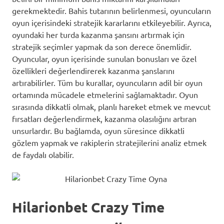
gerekmektedir. Bahis tutarının belirlenmesi, oyuncuların
oyun içerisindeki stratejik kararlarını etkileyebilir. Ayrıca,
oyundaki her turda kazanma şansını artırmak için
stratejik seçimler yapmak da son derece önemlidir.
Oyuncular, oyun içerisinde sunulan bonusları ve özel
özellikleri değerlendirerek kazanma şanslarını
artırabilirler. Tüm bu kurallar, oyuncuların adil bir oyun
ortamında mücadele etmelerini sağlamaktadır. Oyun
sırasında dikkatli olmak, planlı hareket etmek ve mevcut
fırsatları değerlendirmek, kazanma olasılığını artıran
unsurlardır. Bu bağlamda, oyun süresince dikkatli
gözlem yapmak ve rakiplerin stratejilerini analiz etmek
de faydalı olabilir.
Hilarionbet Crazy Time