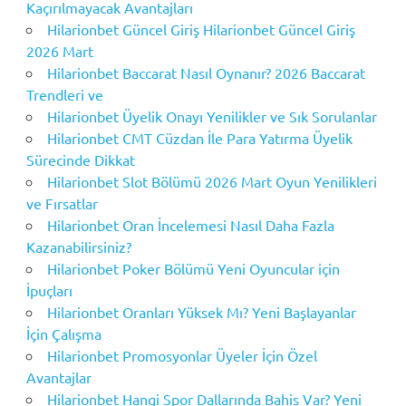
Kaçırılmayacak Avantajları
Hilarionbet Güncel Giriş Hilarionbet Güncel Giriş
2026 Mart
Hilarionbet Baccarat Nasıl Oynanır? 2026 Baccarat
Trendleri ve
Hilarionbet Üyelik Onayı Yenilikler ve Sık Sorulanlar
Hilarionbet CMT Cüzdan İle Para Yatırma Üyelik
Sürecinde Dikkat
Hilarionbet Slot Bölümü 2026 Mart Oyun Yenilikleri
ve Fırsatlar
Hilarionbet Oran İncelemesi Nasıl Daha Fazla
Kazanabilirsiniz?
Hilarionbet Poker Bölümü Yeni Oyuncular için
İpuçları
Hilarionbet Oranları Yüksek Mı? Yeni Başlayanlar
İçin Çalışma
Hilarionbet Promosyonlar Üyeler İçin Özel
Avantajlar
Hilarionbet Hangi Spor Dallarında Bahis Var? Yeni