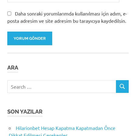
Daha sonraki yorumlarımda kullanılması için adım, e-
posta adresim ve site adresim bu tarayıcıya kaydedilsin.
ARA
Search
SEARCH
for:
SON YAZILAR
Hilarionbet Hesap Kapatma Kapatmadan Önce
Dikkat Edilmesi Gerekenler