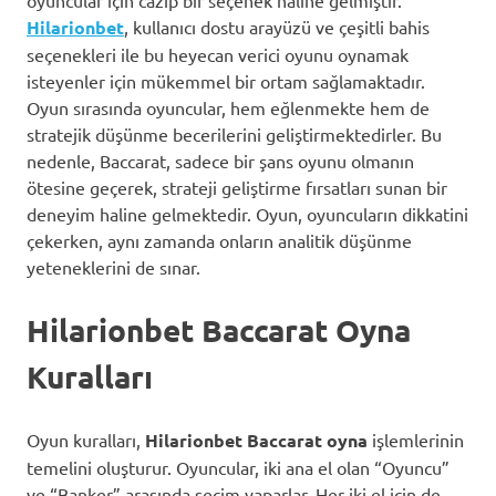
Hilarionbet
, kullanıcı dostu arayüzü ve çeşitli bahis
seçenekleri ile bu heyecan verici oyunu oynamak
isteyenler için mükemmel bir ortam sağlamaktadır.
Oyun sırasında oyuncular, hem eğlenmekte hem de
stratejik düşünme becerilerini geliştirmektedirler. Bu
nedenle, Baccarat, sadece bir şans oyunu olmanın
ötesine geçerek, strateji geliştirme fırsatları sunan bir
deneyim haline gelmektedir. Oyun, oyuncuların dikkatini
çekerken, aynı zamanda onların analitik düşünme
yeteneklerini de sınar.
Hilarionbet Baccarat Oyna
Kuralları
Oyun kuralları,
Hilarionbet Baccarat oyna
işlemlerinin
temelini oluşturur. Oyuncular, iki ana el olan “Oyuncu”
ve “Banker” arasında seçim yaparlar. Her iki el için de