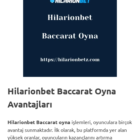
Hilarionbet Baccarat Oyna
Avantajları
Hilarionbet Baccarat oyna
işlemleri, oyunculara birçok
avantaj sunmaktadır. İlk olarak, bu platformda yer alan
yüksek oranlar, oyuncuların kazançlarını artırma