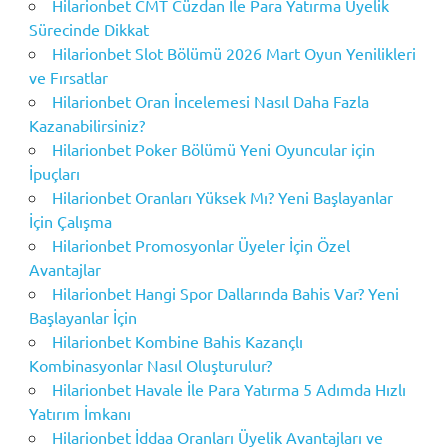
Hilarionbet CMT Cüzdan İle Para Yatırma Üyelik
Sürecinde Dikkat
Hilarionbet Slot Bölümü 2026 Mart Oyun Yenilikleri
ve Fırsatlar
Hilarionbet Oran İncelemesi Nasıl Daha Fazla
Kazanabilirsiniz?
Hilarionbet Poker Bölümü Yeni Oyuncular için
İpuçları
Hilarionbet Oranları Yüksek Mı? Yeni Başlayanlar
İçin Çalışma
Hilarionbet Promosyonlar Üyeler İçin Özel
Avantajlar
Hilarionbet Hangi Spor Dallarında Bahis Var? Yeni
Başlayanlar İçin
Hilarionbet Kombine Bahis Kazançlı
Kombinasyonlar Nasıl Oluşturulur?
Hilarionbet Havale İle Para Yatırma 5 Adımda Hızlı
Yatırım İmkanı
Hilarionbet İddaa Oranları Üyelik Avantajları ve