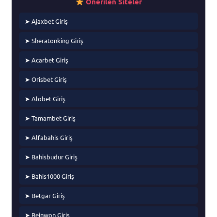
Önerilen Siteler
➤ Ajaxbet Giriş
➤ Sheratonking Giriş
➤ Acarbet Giriş
➤ Orisbet Giriş
➤ Alobet Giriş
➤ Tamambet Giriş
➤ Alfabahis Giriş
➤ Bahisbudur Giriş
➤ Bahis1000 Giriş
➤ Betgar Giriş
➤ Beinwon Giriş